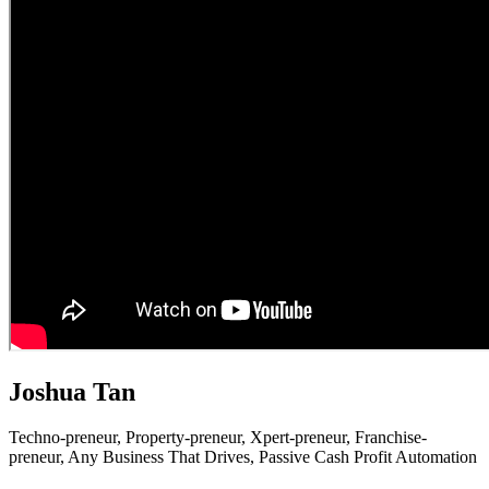
Joshua Tan
Techno-preneur, P
roperty-preneur, X
pert-preneur, F
ranchise-
preneur,
Any Business That Drives,
Passive Cash Profit Automation