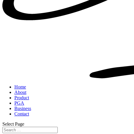
Home
About
Product
PGA
Business
Contact
Select Page