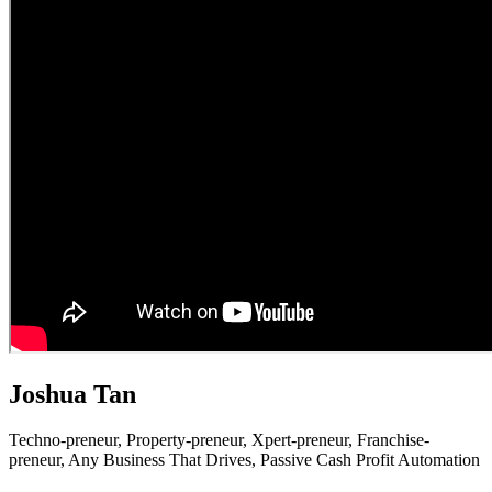
Joshua Tan
Techno-preneur, P
roperty-preneur, X
pert-preneur, F
ranchise-
preneur,
Any Business That Drives,
Passive Cash Profit Automation