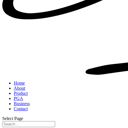
Home
About
Product
PGA
Business
Contact
Select Page