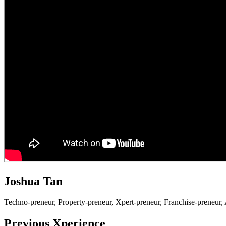
Joshua Tan
Techno-preneur, P
roperty-preneur, X
pert-preneur, F
ranchise-preneur,
Previous Xperience