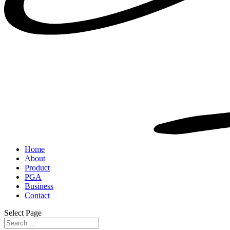
Home
About
Product
PGA
Business
Contact
Select Page