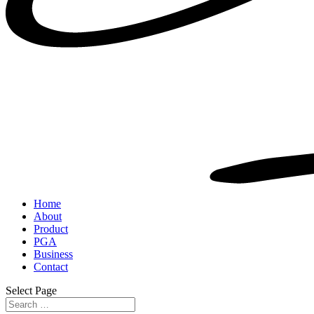
Home
About
Product
PGA
Business
Contact
Select Page