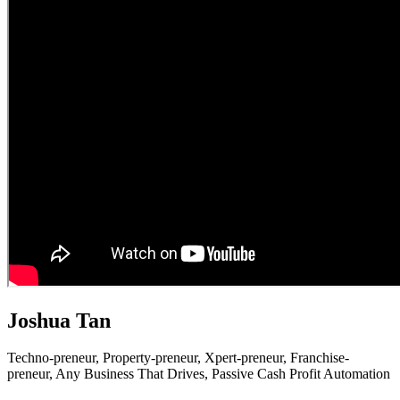
Joshua Tan
Techno-preneur, P
roperty-preneur, X
pert-preneur, F
ranchise-
preneur,
Any Business That Drives,
Passive Cash Profit Automation