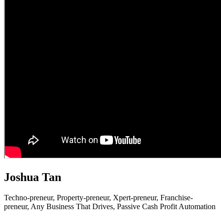
Joshua Tan
Techno-preneur, P
roperty-preneur, X
pert-preneur, F
ranchise-
preneur,
Any Business That Drives,
Passive Cash Profit Automation