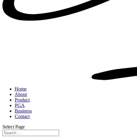
Home
About
Product
PGA
Business
Contact
Select Page