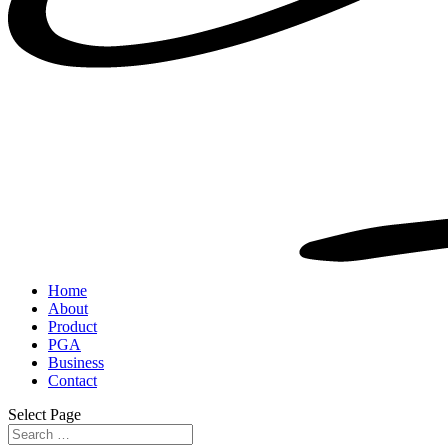
Home
About
Product
PGA
Business
Contact
Select Page