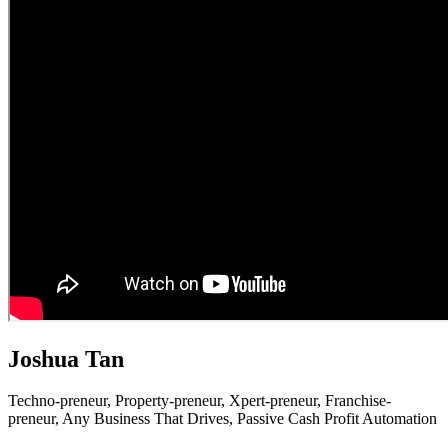
Joshua Tan
Techno-preneur, P
roperty-preneur, X
pert-preneur, F
ranchise-
preneur,
Any Business That Drives,
Passive Cash Profit Automation