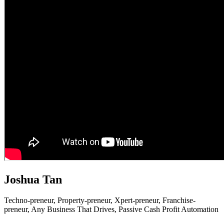
Joshua Tan
Techno-preneur, P
roperty-preneur, X
pert-preneur, F
ranchise-
preneur,
Any Business That Drives,
Passive Cash Profit Automation