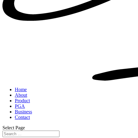
Home
About
Product
PGA
Business
Contact
Select Page