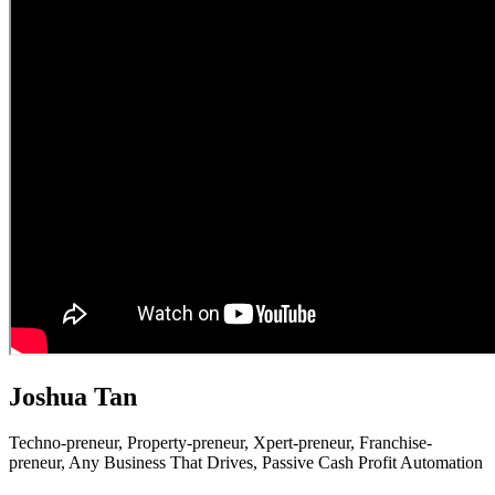
Joshua Tan
Techno-preneur, P
roperty-preneur, X
pert-preneur, F
ranchise-
preneur,
Any Business That Drives,
Passive Cash Profit Automation