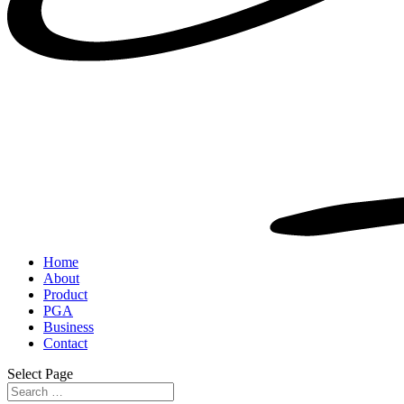
Home
About
Product
PGA
Business
Contact
Select Page