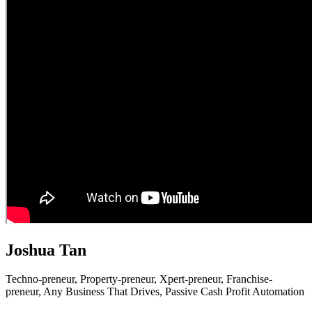
Joshua Tan
Techno-preneur, P
roperty-preneur, X
pert-preneur, F
ranchise-
preneur,
Any Business That Drives,
Passive Cash Profit Automation