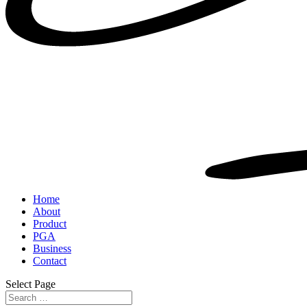
Home
About
Product
PGA
Business
Contact
Select Page