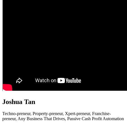
Joshua Tan
Techno-preneur, P
roperty-preneur, X
pert-preneur, F
ranchise-
preneur,
Any Business That Drives,
Passive Cash Profit Automation