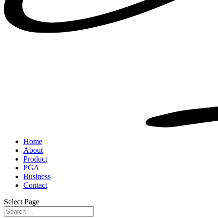
Home
About
Product
PGA
Business
Contact
Select Page