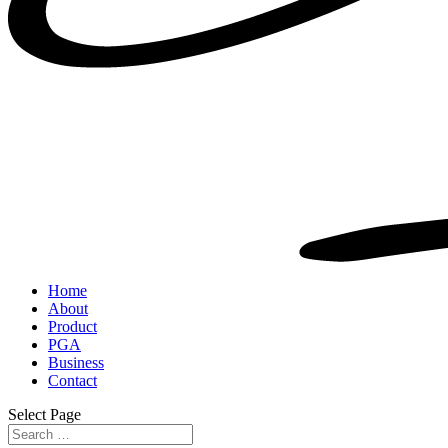
Home
About
Product
PGA
Business
Contact
Select Page