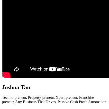
Joshua Tan
Techno-preneur, P
roperty-preneur, X
pert-preneur, F
ranchise-
preneur,
Any Business That Drives,
Passive Cash Profit Automation