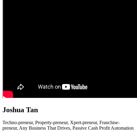
Joshua Tan
Techno-preneur, P
roperty-preneur, X
pert-preneur, F
ranchise-
preneur,
Any Business That Drives,
Passive Cash Profit Automation