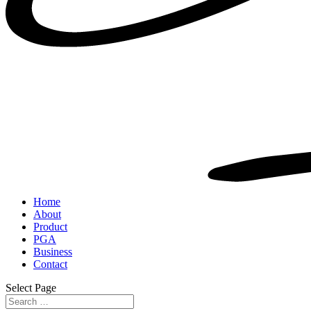
Home
About
Product
PGA
Business
Contact
Select Page