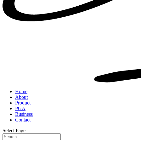
Home
About
Product
PGA
Business
Contact
Select Page