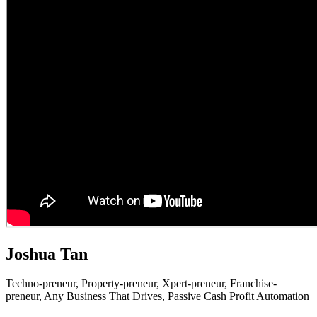
Joshua Tan
Techno-preneur, P
roperty-preneur, X
pert-preneur, F
ranchise-
preneur,
Any Business That Drives,
Passive Cash Profit Automation