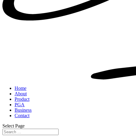
Home
About
Product
PGA
Business
Contact
Select Page