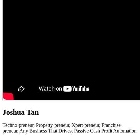
Joshua Tan
Techno-preneur, P
roperty-preneur, X
pert-preneur, F
ranchise-
preneur,
Any Business That Drives,
Passive Cash Profit Automation