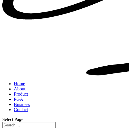
Home
About
Product
PGA
Business
Contact
Select Page