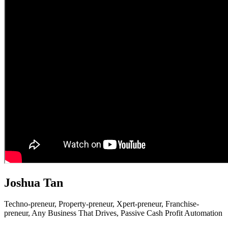
Joshua Tan
Techno-preneur, P
roperty-preneur, X
pert-preneur, F
ranchise-
preneur,
Any Business That Drives,
Passive Cash Profit Automation