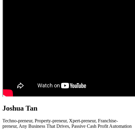
Joshua Tan
Techno-preneur, P
roperty-preneur, X
pert-preneur, F
ranchise-
preneur,
Any Business That Drives,
Passive Cash Profit Automation