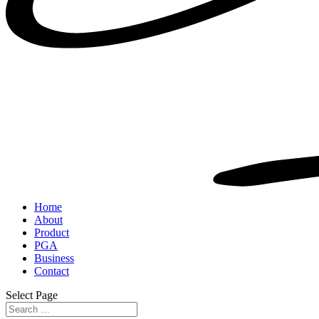
Home
About
Product
PGA
Business
Contact
Select Page