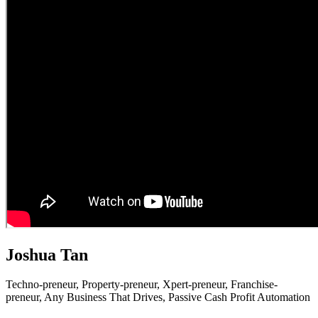
Joshua Tan
Techno-preneur, P
roperty-preneur, X
pert-preneur, F
ranchise-
preneur,
Any Business That Drives,
Passive Cash Profit Automation