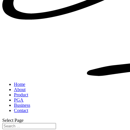
Home
About
Product
PGA
Business
Contact
Select Page