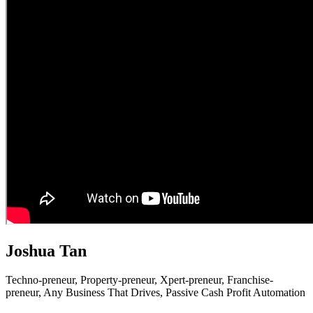
Joshua Tan
Techno-preneur, P
roperty-preneur, X
pert-preneur, F
ranchise-
preneur,
Any Business That Drives,
Passive Cash Profit Automation