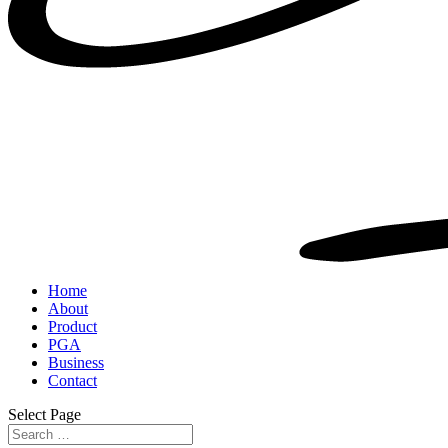
Home
About
Product
PGA
Business
Contact
Select Page